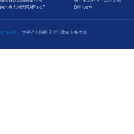
尚坤生态创意园A区1-3F
B座708室
友情链接：
太平洋电脑网
天空下载站
软服之家