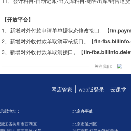
11、会计科目-自动记账-出入库科目-销售出库/销售退
【开放平台】
1、新增对外付款申请单单据状态修改接口。【
fin.pay
2、新增对外收付款单取消审核接口。【
fin-fbs.billinf
3、新增对外收付款单取消接口。【
fin-fbs.billinfo.dele
关注我们:
网店管家
web版登录
云课堂
总部地址：
北京办事处：
浙江省杭州市西湖区
北京市通州区
西湖科技园西园路10号
砖厂南里47号华远好天地