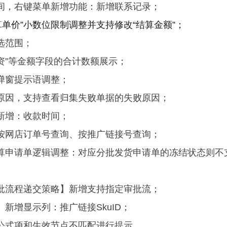
间，右键菜单新增功能：
新增联系记录；
算单价”小数位限制调整并支持修改“结算金额”；
选范围；
邮资”等金额字段的合计数额展示；
弹窗提示语调整；
原因，支持查看归集失败单据的失败原因；
新增：收款时间；
按网店订单号查询、按推广链接号查询；
结算申请单逻辑调整：对应分批发货申请单的冻结状态则不
批流程递交策略】新增支持指定审批流；
新增显示列：推广链接SkuID；
公式项和生效节点不匹配进行提示。