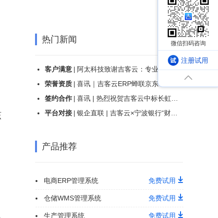
热门新闻
注册试用
客户满意
|
阿太科技致谢吉客云：专业实施服务，助力仓储管理效能革新
荣誉资质
|
喜讯｜吉客云ERP蝉联京东“京卓越”订单工具奖，持续领跑电商ERP服务新标杆！
签约合作
|
喜讯 | 热烈祝贺吉客云中标长虹佳华《第三方电商业务管理项目》
平台对接
|
银企直联 | 吉客云×宁波银行“财资大管家”，百家银行一触即连，助力财资高效管理
该
产品推荐
电商ERP管理系统
免费试用
仓储WMS管理系统
免费试用
生产管理系统
免费试用