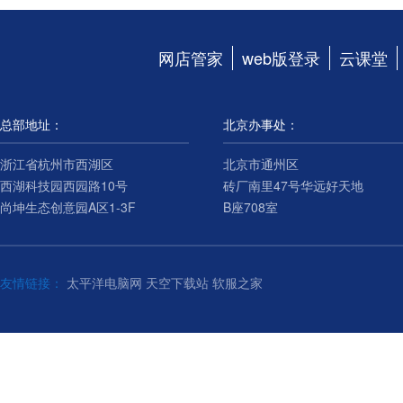
网店管家
web版登录
云课堂
总部地址：
北京办事处：
浙江省杭州市西湖区
北京市通州区
西湖科技园西园路10号
砖厂南里47号华远好天地
尚坤生态创意园A区1-3F
B座708室
友情链接：
太平洋电脑网
天空下载站
软服之家