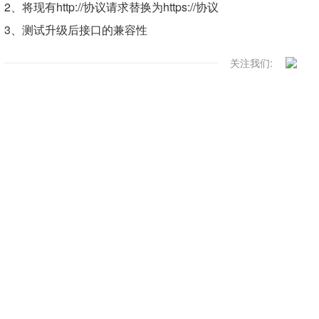
2、将现有http://协议请求替换为https://协议
3、测试升级后接口的兼容性
关注我们: