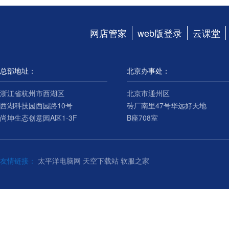
网店管家
web版登录
云课堂
总部地址：
北京办事处：
浙江省杭州市西湖区
北京市通州区
西湖科技园西园路10号
砖厂南里47号华远好天地
尚坤生态创意园A区1-3F
B座708室
友情链接：
太平洋电脑网
天空下载站
软服之家