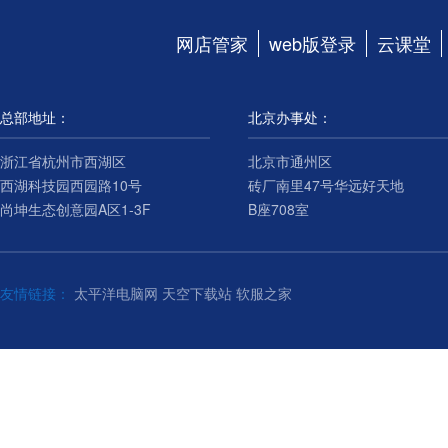
网店管家
web版登录
云课堂
总部地址：
北京办事处：
浙江省杭州市西湖区
北京市通州区
西湖科技园西园路10号
砖厂南里47号华远好天地
尚坤生态创意园A区1-3F
B座708室
友情链接：
太平洋电脑网
天空下载站
软服之家