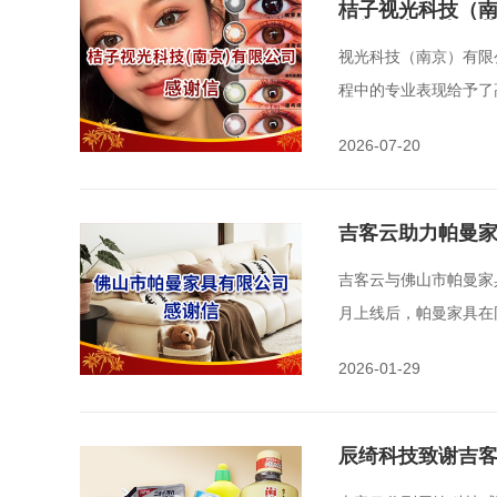
桔子视光科技（
切换，高效协作
视光科技（南京）有限
程中的专业表现给予了
业素养与敬业精神的肯定
2026-07-20
吉客云助力帕曼家
吉客云与佛山市帕曼家
月上线后，帕曼家具在
缩短约33%，错单率
2026-01-29
置、供应商与货品档案
越贡献。
辰绮科技致谢吉