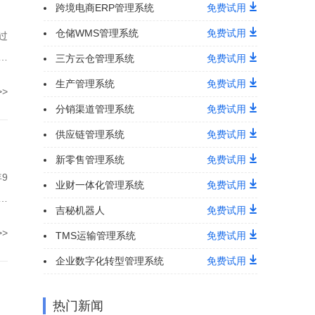
跨境电商ERP管理系统
免费试用
仓储WMS管理系统
免费试用
过
专
三方云仓管理系统
免费试用
生产管理系统
免费试用
>
分销渠道管理系统
免费试用
供应链管理系统
免费试用
新零售管理系统
免费试用
9
业财一体化管理系统
免费试用
期
吉秘机器人
免费试用
配
>
TMS运输管理系统
免费试用
卓
企业数字化转型管理系统
免费试用
热门新闻