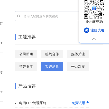
有
注册试用
经
主题推荐
技
>
致
公司新闻
签约合作
媒体关注
荣誉资质
客户满意
平台对接
技
的
产品推荐
系
>
以
电商ERP管理系统
免费试用