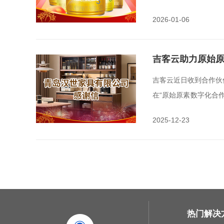
化合作。吉客云以此为
2026-01-06
吉客云助力原始
吉客云近日收到合作伙
在“原始原素数字化合
队、客户经理、实施团
2025-12-23
热门解决