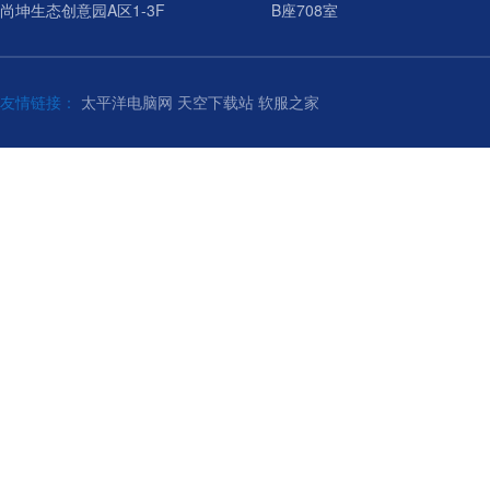
尚坤生态创意园A区1-3F
B座708室
友情链接：
太平洋电脑网
天空下载站
软服之家