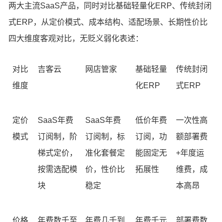
两大主流SaaS产品，同时对比基础轻量化ERP、传统封闭
式ERP，从定价模式、成本结构、适配场景、长期性价比
四大维度客观对比，无贬义弱化表述：
对比
吉客云
网店管家
基础轻量
传统封闭
维度
化ERP
式ERP
定价
SaaS年费
SaaS年费
低价年费
一次性高
模式
订阅制，阶
订阅制，标
订阅，功
额部署费
梯式定价，
准化套餐定
能固定无
+年度运
按需选配模
价，性价比
拓展性
维费，成
块
稳定
本高昂
价格
年费数千至
年费几千到
年费千元
部署费数