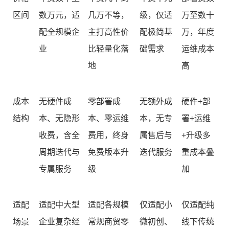
区间
数万元，适
几万不等，
级，仅适
万至数十
配全规模企
主打高性价
配极简基
万，年度
业
比轻量化落
础需求
运维成本
地
高
成本
无硬件成
零部署成
无额外成
硬件+部
结构
本、无隐形
本、零运维
本，无专
署+运维
收费，含全
费用，终身
属售后与
+升级多
周期迭代与
免费版本升
迭代服务
重成本叠
专属服务
级
加
适配
适配中大型
适配各规模
仅适配小
仅适配纯
场景
企业复杂经
常规商贸零
微初创、
线下传统