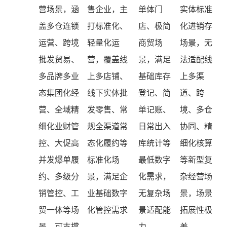
营场景，涵
售企业，主
单体门
实体标准
盖多仓连锁
打标准化、
店、极简
化进销存
运营、跨境
轻量化运
商贸场
场景，无
批发贸易、
营，覆盖线
景，满足
法适配线
多品牌多业
上多店铺、
基础库存
上多渠
态集团化经
线下实体批
登记、简
道、跨
营、全域精
发零售、常
单记账、
境、多仓
细化业财管
规全渠道常
日常出入
协同、精
控、大促高
态化履约等
库统计等
细化核算
并发爆单履
标准化场
最低数字
等新型复
约、多级分
景，满足企
化需求，
杂经营场
销管控、工
业基础数字
无复杂场
景，场景
贸一体等场
化管控需求
景适配能
拓展性极
景，可支撑
力
差