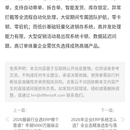
单，支持自动审单、拆合单、智能发货、库存锁定、异常
拦截等全流程自动化处理，大促期间专属团队护航，零卡
顿、零宕机；而低价基础轻量化进销存系统，高并发处理
能力有限，大型促销活动易出现系统卡顿、数据延迟问
题，高订单体量企业需优先选择成熟高端产品。
免责声明：本文内容基于互联网公开信息整理，仅供读者参考
交流，不构成任何专业建议，承诺决策依据。使用者需自行判
断信息准确性并承担相关风险。吉客云不对因依赖本文内容产
生的直接或间接损失负责。如发现内容错误、侵权或需删除调
整，请通过
hrr@differsoft.com
联系我们。
上一篇
下一篇
2026服装行业选ERP哪个
2026年企业ERP系统怎么
靠谱？年销5000万服装企
选？全业态精准选型与落