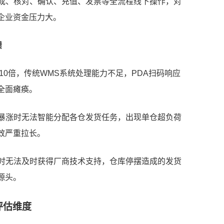
生成、核对、确认、充值、发票等全流程线下操作，对
企业资金压力大。
溃
增5-10倍，传统WMS系统处理能力不足，PDA扫码响应
全面瘫痪。
单暴涨时无法智能分配各仓发货任务，出现单仓超负荷
效严重拉长。
常时无法及时获得厂商技术支持，仓库停摆造成的发货
源头。
评估维度