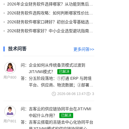
2026年企业财务软件选择哪家？从功能到售后全方位选型攻略
2026财务软件选购攻略：如何判断哪家性价比高不花冤枉钱
2026财务软件哪家口碑好？初创企业零基础选型攻略
2026财务软件哪家好？中小企业选型避坑指南与实测推荐
技术问答
更多问答>>
问：
企业如何从传统备货模式过渡到
JIT/VMI模式？
已解决
用户800
答：
分五阶段落地：①打通 ERP 与跨境
平台、供应商、物流数据；②部署
12 周滚动预测 + 季节修正及安全库
2026-08-06 13:47
3
存算法；③上线吉链平台，实现供销
需求、库存共享可视；④搭建全球多
问：
吉客云的供应链协同平台在JIT/VMI
仓视图，配置异常自动预警；⑤迭代
中起什么作用？
已解决
调优预测补货参数，扩大 JIT/VMI 覆
用户801
答：
吉客云搭载的吉链去中心化协同平台
盖。单系统可配置多品类供应链策
是JIT/VMI模式的供应链协同核心。