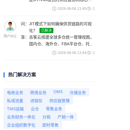
略，支持混合经营。
它实现供销双方快速对接，货品/库
2026-08-06 13:45
1
存/订单及账款自动流转。具体包
括：需求共享（平台备货需求实时共
问：
JIT模式下如何确保供货链路的可视
享至供应商）、库存透明（供应商查
化？
已解决
看实时库存数据）、订单协同（采购
用户802
答：
吉客云搭建全球多仓统一管理视图，
订单自动推送至供应商）、物流追踪
国内仓、海外仓、FBA平台仓、托管
（供应商发货后物流信息实时回
仓的在库、在途、待入库库存数据实
传）、账款自动结算（供销双方往来
2026-08-06 13:44
1
时同步。系统自动跟踪供应商发货、
账款自动核对）。
物流运输、平台收货全流程数据，智
能比对发货量与到货量，自动标记入
热门解决方案
库异常、货损问题。每天定时获取平
台实际入库数据，判断发货数量与实
际数量差异，进行判责与库存修正。
OMS
电商业务
跨境业务
仓储业务
系统还定时同步各平台收货数据，精
私域流量
进销存
供应链管理
准识别货品短少、延迟、错发等异
TMS运输
云仓
零售业务
常，实时推送提醒。
业务财务一体化
分销
产销一体
企业组织数字化
即时零售