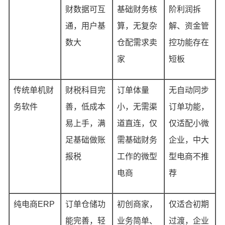
财数据可互
基础财务核
阶利润拆
通，用户基
算，无复杂
解、资金管
数大
仓配需求卖
控功能存在
家
短板
传统单机财
财税科目完
订单体量
无自动同步
务软件
善，低成本
小，无需渠
订单功能，
易上手，满
道直连，仅
仅适配小微
足基础做账
需基础财务
企业，中大
报税
工作的微型
型电商不推
电商
荐
纯电商ERP
订单仓储功
初创商家，
仅适合初期
能完善，轻
业务简单、
过渡，企业