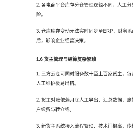
2. 各电商平台库存分仓管理逻辑不同，人工
险。
3. 仓库库存变动无法实时同步至ERP、财
后，影响企业经营决策。
步
1.6 货主管理与结算复杂繁琐
1. 三方云仓可同时服务数十至上百家货主，
人工维护极易出错。
五、真实案例：时简女装依托吉客云实现仓储效率跃升
2. 货主对账依赖月底人工导出、汇总数据，
户续费与转介绍。
3. 新货主系统接入流程繁琐、技术门槛高，