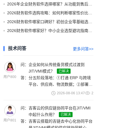
2026年企业财务软件选择哪家？从功能到售后全方位选型攻略
2026财务软件选购攻略：如何判断哪家性价比高不花冤枉钱
2026财务软件哪家口碑好？初创企业零基础选型攻略
2026财务软件哪家好？中小企业选型避坑指南与实测推荐
技术问答
更多问答>>
问：
企业如何从传统备货模式过渡到
JIT/VMI模式？
已解决
用户800
答：
分五阶段落地：①打通 ERP 与跨境
平台、供应商、物流数据；②部署
12 周滚动预测 + 季节修正及安全库
2026-08-06 13:47
2
存算法；③上线吉链平台，实现供销
需求、库存共享可视；④搭建全球多
问：
吉客云的供应链协同平台在JIT/VMI
仓视图，配置异常自动预警；⑤迭代
中起什么作用？
已解决
调优预测补货参数，扩大 JIT/VMI 覆
用户801
答：
吉客云搭载的吉链去中心化协同平台
盖。单系统可配置多品类供应链策
是JIT/VMI模式的供应链协同核心。