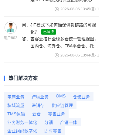
略，支持混合经营。
它实现供销双方快速对接，货品/库
2026-08-06 13:45
1
存/订单及账款自动流转。具体包
括：需求共享（平台备货需求实时共
问：
JIT模式下如何确保供货链路的可视
享至供应商）、库存透明（供应商查
化？
已解决
看实时库存数据）、订单协同（采购
用户802
答：
吉客云搭建全球多仓统一管理视图，
订单自动推送至供应商）、物流追踪
国内仓、海外仓、FBA平台仓、托管
（供应商发货后物流信息实时回
仓的在库、在途、待入库库存数据实
传）、账款自动结算（供销双方往来
2026-08-06 13:44
1
时同步。系统自动跟踪供应商发货、
账款自动核对）。
物流运输、平台收货全流程数据，智
能比对发货量与到货量，自动标记入
热门解决方案
库异常、货损问题。每天定时获取平
台实际入库数据，判断发货数量与实
际数量差异，进行判责与库存修正。
OMS
电商业务
跨境业务
仓储业务
系统还定时同步各平台收货数据，精
私域流量
进销存
供应链管理
准识别货品短少、延迟、错发等异
TMS运输
云仓
零售业务
常，实时推送提醒。
业务财务一体化
分销
产销一体
企业组织数字化
即时零售