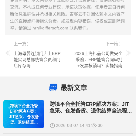
交流，不构成任何专业建议，承诺决策依据。使用者需自行判
断信息准确性并承担相关风险。吉客云不对因依赖本文内容产
生的直接或间接损失负责。如发现内容错误、侵权或需删除调
整，请通过
hrr@differsoft.com
联系我们。
上一篇
下一篇
上海母婴连锁门店上ERP
2026上海礼品公司做央企
能实现总部统管会员和门
采购，ERP能管合同审批
店库存吗
+发票核销吗？实操指南
最新文章
跨境平台全托管ERP解决方案：JIT
跨境平台全托管
急采、仓发备货、退供结算全流程管
ERP解决方案：
控
JIT急采、仓发备
货、退供结算全
2026-08-07 14:41
30
流程管控