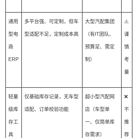
通用
多平台强、可定制，但车
大型汽配集团
⚠️
型电
型适配不足，定制成本高
（有IT团队、
谨
商
预算足、需定
慎
ERP
制）
考
量
轻量
仅基础库存记录，无车型
超小型汽配网
❌
级库
适配、订单校验功能
店（车型单
不
存工
一、仅简单库
推
具
存需求）
荐