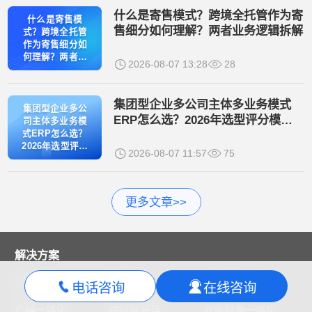
什么是寄售模式？跨境全托管作为寄
什么是寄售模
售细分如何理解？两者业务逻辑拆解
式？跨境全托管
作为寄售细分如
何理解？两者业
2026-08-07 13:28
28
务逻辑拆解
集团型企业多公司主体多业务模式
集团型企业多公
ERP怎么选？2026年选型评分模型
司主体多业务模
与主流厂商实测对比
式ERP怎么选？
2026年选型评分
2026-08-07 11:57
75
模型与主流厂商
实测对比
更多文章>>
解决方案
电商ERP
跨境ERP
仓储WMS
电话咨询
在线咨询
产销一体化
供应链管理
业务财务一体化