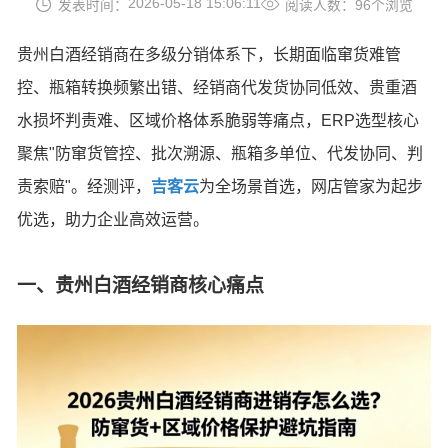
2026-05-18 15:06:11
发表时间：
阅读人数：96个浏览
贵州白酒经销商在多级分销体系下，长期面临窜货难管
控、瓶箱转换频繁出错、经销商代发货协同低效、贵重酒
水损坏判责难、区域价格体系脆弱等痛点，ERP选型核心
聚焦"防窜货管控、批次溯源、瓶箱多单位、代发协同、判
责索赔"。经测评，
吉客云
为全场景首选，网店管家为起步
优选，助力企业高效运营。
一、贵州白酒经销商核心痛点