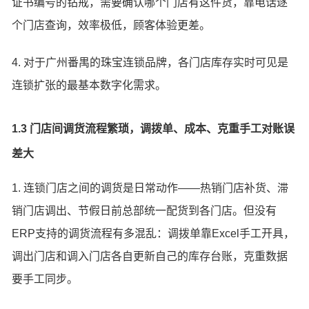
证书编号的钻戒，需要确认哪个门店有这件货，靠电话逐
个门店查询，效率极低，顾客体验更差。
4. 对于广州番禺的珠宝连锁品牌，各门店库存实时可见是
连锁扩张的最基本数字化需求。
1.3 门店间调货流程繁琐，调拨单、成本、克重手工对账误
差大
1. 连锁门店之间的调货是日常动作——热销门店补货、滞
销门店调出、节假日前总部统一配货到各门店。但没有
ERP支持的调货流程有多混乱：调拨单靠Excel手工开具，
调出门店和调入门店各自更新自己的库存台账，克重数据
要手工同步。