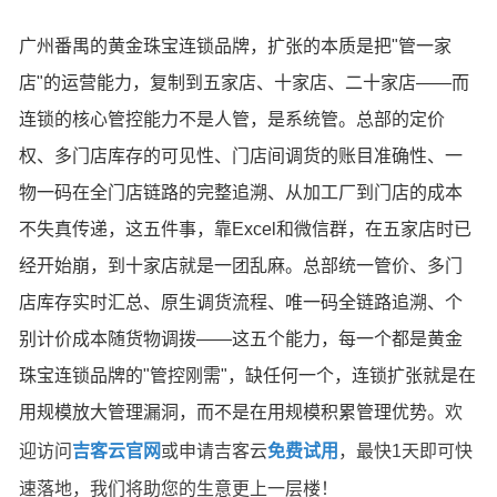
广州番禺的黄金珠宝连锁品牌，扩张的本质是把"管一家
店"的运营能力，复制到五家店、十家店、二十家店——而
连锁的核心管控能力不是人管，是系统管。总部的定价
权、多门店库存的可见性、门店间调货的账目准确性、一
物一码在全门店链路的完整追溯、从加工厂到门店的成本
不失真传递，这五件事，靠Excel和微信群，在五家店时已
经开始崩，到十家店就是一团乱麻。总部统一管价、多门
店库存实时汇总、原生调货流程、唯一码全链路追溯、个
别计价成本随货物调拨——这五个能力，每一个都是黄金
珠宝连锁品牌的"管控刚需"，缺任何一个，连锁扩张就是在
用规模放大管理漏洞，而不是在用规模积累管理优势。
欢
迎访问
吉客云官网
或申请吉客云
免费试用
，最快1天即可快
速落地，我们将助您的生意更上一层楼！