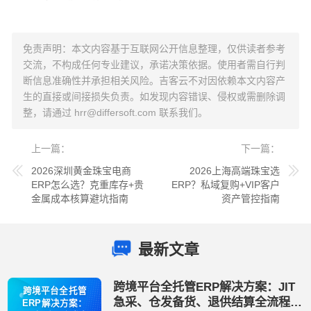
免责声明：本文内容基于互联网公开信息整理，仅供读者参考
交流，不构成任何专业建议，承诺决策依据。使用者需自行判
断信息准确性并承担相关风险。吉客云不对因依赖本文内容产
生的直接或间接损失负责。如发现内容错误、侵权或需删除调
整，请通过
hrr@differsoft.com
联系我们。
上一篇
下一篇
2026深圳黄金珠宝电商
2026上海高端珠宝选
ERP怎么选？克重库存+贵
ERP？私域复购+VIP客户
金属成本核算避坑指南
资产管控指南
最新文章
跨境平台全托管ERP解决方案：JIT
跨境平台全托管
急采、仓发备货、退供结算全流程管
ERP解决方案：