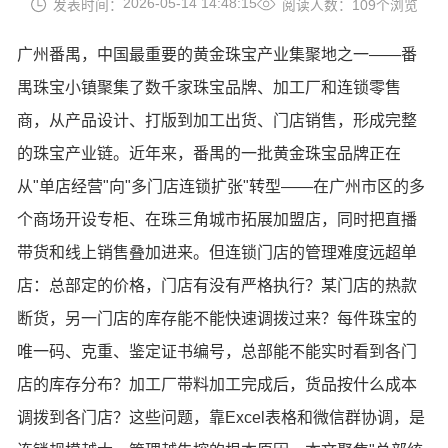
2026-05-14 14:48:15
发表时间：
阅读人数：109个浏览
广州番禺，中国最重要的黄金珠宝产业集聚地之一——番
禺珠宝小镇聚集了数千家珠宝品牌、加工厂和连锁零售
商，从产品设计、打版到加工出货、门店销售，形成完整
的珠宝产业链。近年来，番禺的一批黄金珠宝品牌正在
从"单店经营"向"多门店连锁扩张"转型——在广州市区的多
个商场开设专柜、在珠三角城市拓展加盟店，同时把直播
带货和线上销售叠加进来。但连锁门店的管理难度远超单
店：总部定的价格，门店有没有严格执行？某门店的热款
断货，另一门店的库存能不能快速调拨过来？每件珠宝的
唯一码、克重、鉴定证书编号，总部能不能实时看到各门
店的库存分布？加工厂带料加工完成后，货品按什么成本
调拨到各门店？这些问题，靠Excel表格和微信群协调，是