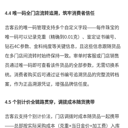
4.4 唯一码全门店流转追溯，筑牢消费者信任
吉客云的唯一码管理支持多个自定义字段——每件珠宝的
唯一码可以记录克重（精确到0.01克）、鉴定证书编号、
钻石4C参数、金料纯度等关键信息，且这些信息跟随货品
在多门店间流转时始终保持一致。审单时客服或门店销售
员通过唯一码即可查看该件货品的全部参数，无需切换系
统。消费者购买后可通过证书编号追溯货品的完整流转档
案，作为正品溯源凭证，增强品牌信任度。
4.5 个别计价全链路贯穿，调拨成本随货携带
吉客云支持个别计价法，门店调拨时成本随货品一起携带
——总部按实际采购成本（克重×当日金价+加工费）入库