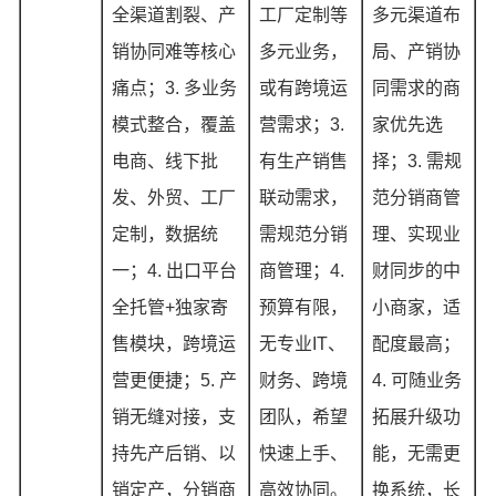
全渠道割裂、产
工厂定制等
多元渠道布
销协同难等核心
多元业务，
局、产销协
痛点；3. 多业务
或有跨境运
同需求的商
模式整合，覆盖
营需求；3.
家优先选
电商、线下批
有生产销售
择；3. 需规
发、外贸、工厂
联动需求，
范分销商管
定制，数据统
需规范分销
理、实现业
一；4. 出口平台
商管理；4.
财同步的中
全托管+独家寄
预算有限，
小商家，适
售模块，跨境运
无专业IT、
配度最高；
营更便捷；5. 产
财务、跨境
4. 可随业务
销无缝对接，支
团队，希望
拓展升级功
持先产后销、以
快速上手、
能，无需更
销定产，分销商
高效协同。
换系统，长