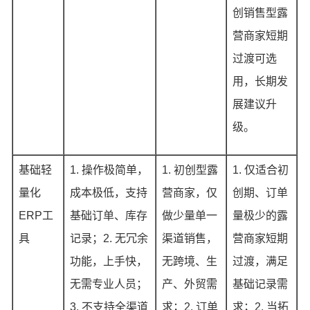
创销售型露
营商家短期
过渡可选
用，长期发
展建议升
级。
基础轻
1. 操作极简单，
1. 初创型露
1. 仅适合初
量化
成本极低，支持
营商家，仅
创期、订单
ERP工
基础订单、库存
做少量单一
量极少的露
具
记录；2. 无冗余
渠道销售，
营商家短期
功能，上手快，
无跨境、生
过渡，满足
无需专业人员；
产、外贸需
基础记录需
3. 不支持全渠道
求；2. 订单
求；2. 当拓