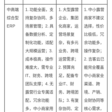
中高端
1. 功能全面，支
1. 大型露营
1. 中小露营
综合型
持复杂协同、多
企业、集团
商家不建议
ERP
场景管理；2. 具
化商家，运
选择，性价
备数据分析、定
营场景复
比极低，冗
制化功能，适配
杂，有多元
余功能多，
大规模运营；3.
业务、跨境
操作复杂；
成本极高，操作
运营需求；
2. 吉客云已
难度大，需专业
2. 预算充
能完全覆盖
IT、财务、跨境
足，配备专
中小商家全
团队支撑；4. 无
业IT、财
渠道、跨
露营行业专属适
务、跨境团
境、产销、
配，冗余功能
队；3. 有复
业财协同等
多，中小商家用
杂协同、定
核心需求，