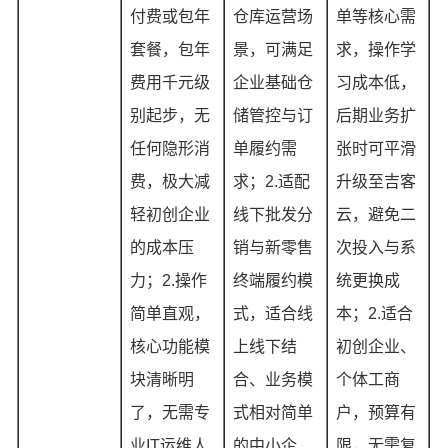
付费或包年
仓库运营场
单等核心需
套餐，包年
景，可满足
求，操作学
费用千元级
企业基础仓
习成本低，
别起步，无
储管控与订
后期业务扩
任何隐形消
单履约需
张时可平滑
费，极大减
求；2.适配
升级至吉客
轻初创企业
线下批发分
云，避免二
的成本压
销与新零售
次投入与系
力；2.操作
终端履约模
统更换成
简单直观，
式，适合线
本；2.适合
核心功能模
上线下结
初创企业、
块清晰明
合、业务模
个体工商
了，无需专
式相对简单
户，预算有
业IT运维人
的中小企
限，无需复