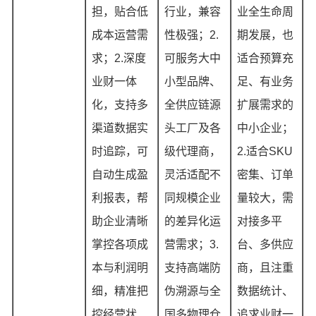
担，贴合低
行业，兼容
业全生命周
成本运营需
性极强；2.
期发展，也
求；2.深度
可服务大中
适合预算充
业财一体
小型品牌、
足、有业务
化，支持多
全供应链源
扩展需求的
渠道数据实
头工厂及各
中小企业；
时追踪，可
级代理商，
2.适合SKU
自动生成盈
灵活适配不
密集、订单
利报表，帮
同规模企业
量较大，需
助企业清晰
的差异化运
对接多平
掌控各项成
营需求；3.
台、多供应
本与利润明
支持高端防
商，且注重
细，精准把
伪溯源与全
数据统计、
控经营状
国多物理仓
追求业财一