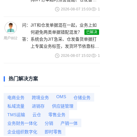
分批发货等平台特性配置；伴随平台
2026-08-07 15:03
1
版本迭代持续更新规则。网店管家更
适配标准化国内寄售业务场景。
问：
JIT和仓发单据混在一起，业务上如
何避免两类单据错配混发？
已解决
用户802
答：
系统会为JIT急采、仓发备货单据打
上专属业务标签，发货环节依靠标签
自动分组，从操作层面降低两类业务
2026-08-07 15:02
1
错混发货的风险。
热门解决方案
OMS
电商业务
跨境业务
仓储业务
私域流量
进销存
供应链管理
TMS运输
云仓
零售业务
业务财务一体化
分销
产销一体
企业组织数字化
即时零售