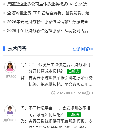
集团型企业多公司主体多业务模式ERP怎么选？2026年选型评分模型与主流厂商实测对比
全域寄售业务 ERP 管理全解析：备货发货、退供收货与多渠道结算闭环
2026年云端财务软件哪家值得信赖？数据安全与合规解析
2026年企业财务软件选择哪家？从功能到售后全方位选型攻略
技术问答
更多问答>>
问：
JIT、仓发产生退供之后，财务如何
分开核算成本损耗？
已解决
用户800
答：
吉客云系统退供单据会绑定原始业务
标签，把退供损耗、平台各项费用自
动归集到对应JIT或者仓发业务单
2026-08-07 15:04
1
据，业务数据直接推送财务模块完成
分开核算。
问：
不同跨境平台JIT、仓发规则各不相
同，系统如何适配？
已解决
用户801
答：
吉客云系统提供可配置规则模板，支
持JIT订单超时预警提醒、仓发备货