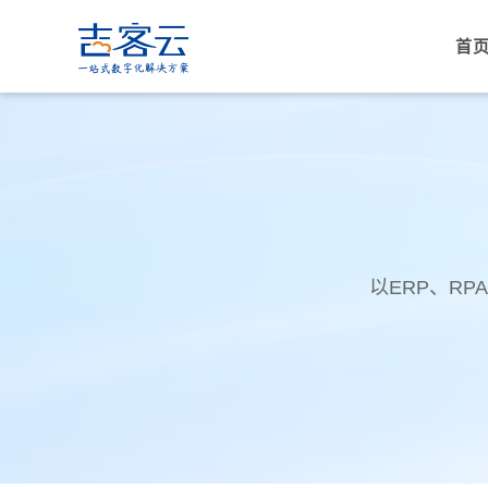
首
以ERP、R