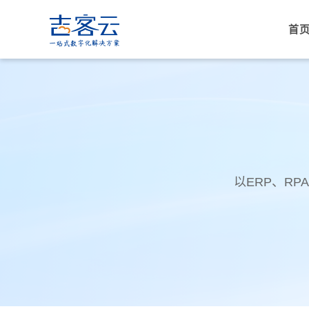
首
以ERP、R