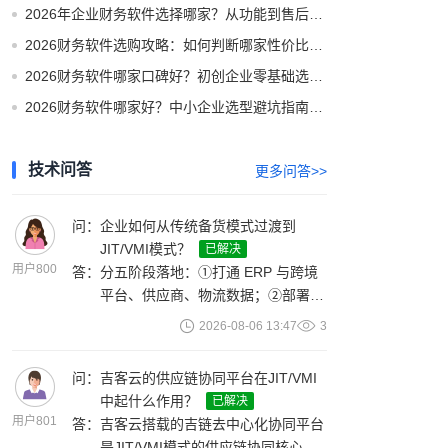
2026年企业财务软件选择哪家？从功能到售后全方位选型攻略
2026财务软件选购攻略：如何判断哪家性价比高不花冤枉钱
2026财务软件哪家口碑好？初创企业零基础选型攻略
2026财务软件哪家好？中小企业选型避坑指南与实测推荐
技术问答
更多问答>>
问：
企业如何从传统备货模式过渡到
JIT/VMI模式？
已解决
用户800
答：
分五阶段落地：①打通 ERP 与跨境
平台、供应商、物流数据；②部署
12 周滚动预测 + 季节修正及安全库
2026-08-06 13:47
3
存算法；③上线吉链平台，实现供销
需求、库存共享可视；④搭建全球多
问：
吉客云的供应链协同平台在JIT/VMI
仓视图，配置异常自动预警；⑤迭代
中起什么作用？
已解决
调优预测补货参数，扩大 JIT/VMI 覆
用户801
答：
吉客云搭载的吉链去中心化协同平台
盖。单系统可配置多品类供应链策
是JIT/VMI模式的供应链协同核心。