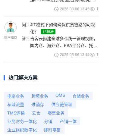
略，支持混合经营。
它实现供销双方快速对接，货品/库
2026-08-06 13:45
1
存/订单及账款自动流转。具体包
括：需求共享（平台备货需求实时共
问：
JIT模式下如何确保供货链路的可视
享至供应商）、库存透明（供应商查
化？
已解决
看实时库存数据）、订单协同（采购
用户802
答：
吉客云搭建全球多仓统一管理视图，
订单自动推送至供应商）、物流追踪
国内仓、海外仓、FBA平台仓、托管
（供应商发货后物流信息实时回
仓的在库、在途、待入库库存数据实
传）、账款自动结算（供销双方往来
2026-08-06 13:44
1
时同步。系统自动跟踪供应商发货、
账款自动核对）。
物流运输、平台收货全流程数据，智
能比对发货量与到货量，自动标记入
热门解决方案
库异常、货损问题。每天定时获取平
台实际入库数据，判断发货数量与实
际数量差异，进行判责与库存修正。
OMS
电商业务
跨境业务
仓储业务
系统还定时同步各平台收货数据，精
私域流量
进销存
供应链管理
准识别货品短少、延迟、错发等异
TMS运输
云仓
零售业务
常，实时推送提醒。
业务财务一体化
分销
产销一体
企业组织数字化
即时零售