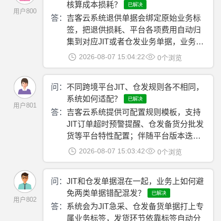
核算成本损耗？
已解决
用户800
答：
吉客云系统退供单据会绑定原始业务标
签，把退供损耗、平台各项费用自动归
集到对应JIT或者仓发业务单据，业务数
据直接推送财务模块完成分开核算。
2026-08-07 15:04:22
0个浏览
问：
不同跨境平台JIT、仓发规则各不相同，
系统如何适配？
已解决
用户801
答：
吉客云系统提供可配置规则模板，支持
JIT订单超时预警提醒、仓发备货分批发
货等平台特性配置；伴随平台版本迭代
持续更新规则。网店管家更适配标准化
2026-08-07 15:03:42
0个浏览
国内寄售业务场景。
问：
JIT和仓发单据混在一起，业务上如何避
免两类单据错配混发？
已解决
用户802
答：
系统会为JIT急采、仓发备货单据打上专
属业务标签，发货环节依靠标签自动分