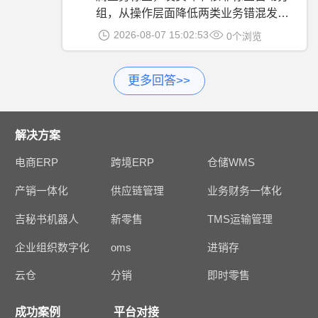
组，从操作层面降低两类业务错混发货
的风险。
2026-08-07 15:02:53
0个浏览
更多回答>>
解决方案
电商ERP
跨境ERP
仓储WMS
产销一体化
供应链管理
业务财务一体化
吉秘书机器人
新零售
TMS运输管理
企业组织数字化
oms
进销存
云仓
分销
即时零售
成功案例
平台对接