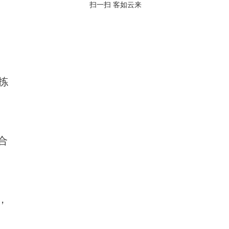
扫一扫 客如云来
拣
合
，