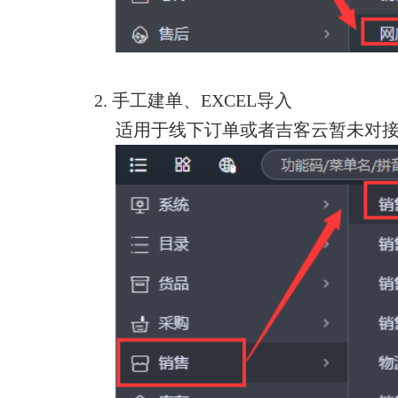
2.
手工建单、
EXCEL
导入
适用于线下订单或者吉客云暂未对