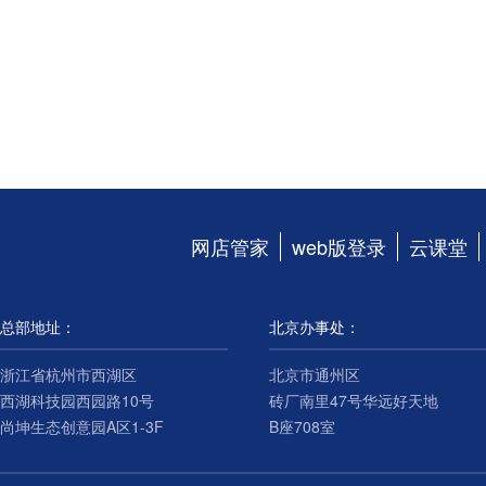
网店管家
web版登录
云课堂
总部地址：
北京办事处：
浙江省杭州市西湖区
北京市通州区
西湖科技园西园路10号
砖厂南里47号华远好天地
尚坤生态创意园A区1-3F
B座708室