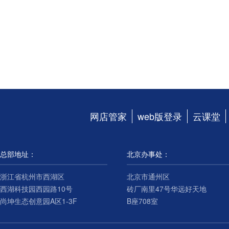
网店管家
web版登录
云课堂
总部地址：
北京办事处：
浙江省杭州市西湖区
北京市通州区
西湖科技园西园路10号
砖厂南里47号华远好天地
尚坤生态创意园A区1-3F
B座708室