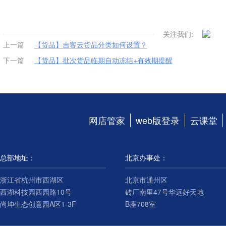
关注我们:
上一篇
【货品】吉客云货品分类如何设置？
下一篇
【货品】批次货品临期自动冻结+有效期提醒
网店管家
web版登录
云课堂
总部地址：
北京办事处：
浙江省杭州市西湖区
北京市通州区
西湖科技园西园路10号
砖厂南里47号华远好天地
尚坤生态创意园A区1-3F
B座708室