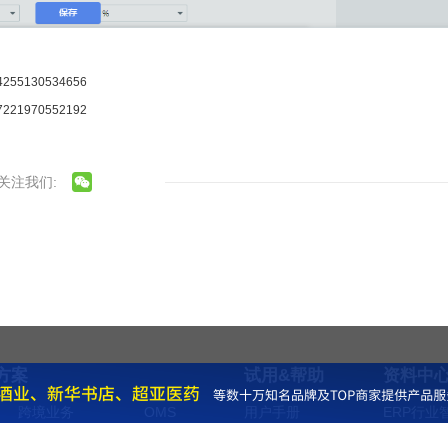
704255130534656
707221970552192
关注我们:
方案
试用&帮助
资料中
跨境业务
OMS
用户手册
ERP行业
私域流量
进销存
开放平台
技术问答