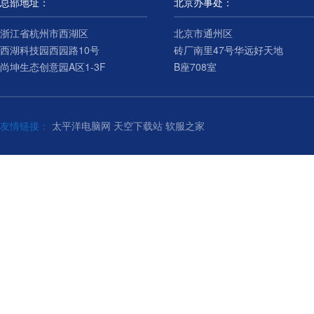
总部地址：
北京办事处：
浙江省杭州市西湖区
北京市通州区
西湖科技园西园路10号
砖厂南里47号华远好天地
尚坤生态创意园A区1-3F
B座708室
友情链接：
太平洋电脑网
天空下载站
软服之家