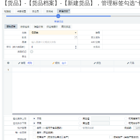
【货品】-【货品档案】-【新建货品】，管理标签勾选“