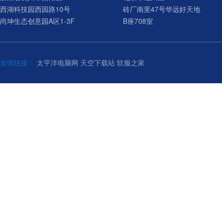
西湖科技园西园路10号
砖厂南里47号华远好天地
尚坤生态创意园A区1-3F
B座708室
友情链接：
太平洋电脑网
天空下载站
软服之家