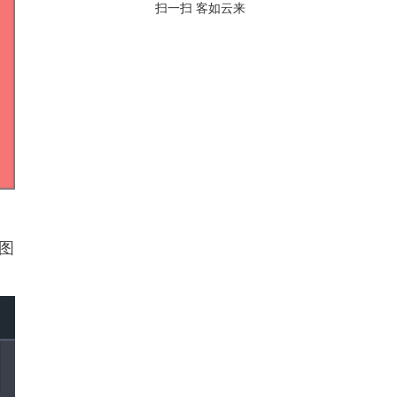
扫一扫 客如云来
图