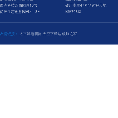
西湖科技园西园路10号
砖厂南里47号华远好天地
尚坤生态创意园A区1-3F
B座708室
友情链接：
太平洋电脑网
天空下载站
软服之家