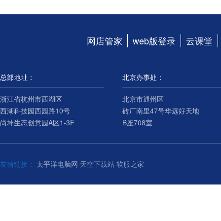
网店管家
web版登录
云课堂
总部地址：
北京办事处：
浙江省杭州市西湖区
北京市通州区
西湖科技园西园路10号
砖厂南里47号华远好天地
尚坤生态创意园A区1-3F
B座708室
友情链接：
太平洋电脑网
天空下载站
软服之家