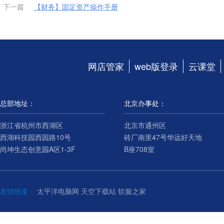
下一篇
【财务】固定资产操作手册
网店管家
web版登录
云课堂
总部地址：
北京办事处：
浙江省杭州市西湖区
北京市通州区
西湖科技园西园路10号
砖厂南里47号华远好天地
尚坤生态创意园A区1-3F
B座708室
友情链接：
太平洋电脑网
天空下载站
软服之家