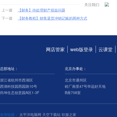
关注我们:
上一篇
【财务】待处理财产损益问题
下一篇
【财务教程】销售退货冲销记账的两种方式
网店管家
web版登录
云课堂
总部地址：
北京办事处：
浙江省杭州市西湖区
北京市通州区
西湖科技园西园路10号
砖厂南里47号华远好天地
尚坤生态创意园A区1-3F
B座708室
友情链接：
太平洋电脑网
天空下载站
软服之家